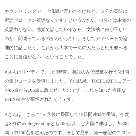
カウンセリングで、「流暢と言われるけれど、自分の英語は
所詮ブロークン英語なんです」というAさん。自分には本物の
英語力がない。感覚で話しているから、文法的に何が正しい
のか、間違っているのかわからない。そしてディベートで論
理的に話したり、これから大学で一流の人たちと机を並べる
ことに自信がない、ということでした。
Aさんはリバティで、1日3時間、英語のみで授業を行う5日間
の集中コースを受講しました。その結果、TOEFL iBTスコアー
が86点から106点に急上昇したのです。これを知った有能な
ESLの先生が驚愕されたそうです。
Aさんは、さらに1ヶ月後に帰国して15日間連続で受講。今度
はSATのwriting/readingとも200点以上も大幅に伸ばし、各800
満点中700点を超えたのです。そして見事、第一志望のコロン