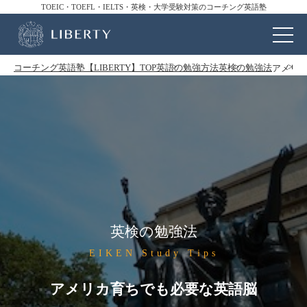
TOEIC・TOEFL・IELTS・英検・大学受験対策のコーチング英語塾
コーチング英語塾【LIBERTY】TOP
英語の勉強方法
英検の勉強法
アメリ
英検の勉強法
EIKEN Study Tips
アメリカ育ちでも必要な英語脳