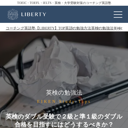
TOEIC・TOEFL・IELTS・英検・大学受験対策のコーチング英語塾
コーチング英語塾【LIBERTY】TOP
英語の勉強方法
英検の勉強法
英検の
英検の勉強法
EIKEN Study Tips
英検のダブル受験で２級と準１級のダブル
合格を目指すにはどうするべきか？