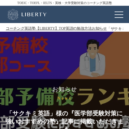
TOEIC・TOEFL・IELTS・英検・大学受験対策のコーチング英語塾
コーチング英語塾【LIBERTY】TOP
英語の勉強方法
お知らせ
「サクキミ
お知らせ
News
「サクキミ英語」様の『医学部受験対策に
強いおすすめの塾』記事に掲載いただきま