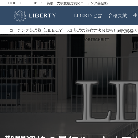
TOEIC・TOEFL・IELTS・英検・大学受験対策のコーチング英語塾
LIBERTYとは
合格実績
生
コーチング英語塾【LIBERTY】TOP
英語の勉強方法
お知らせ
難関資格の