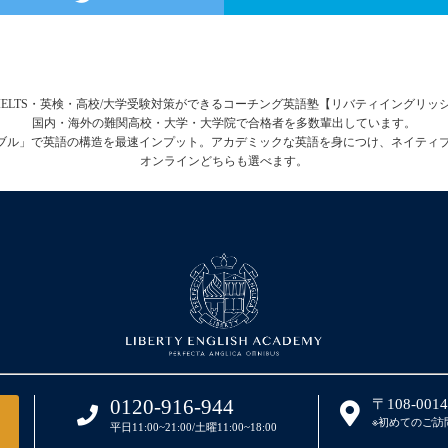
FL・IELTS・英検・高校/大学受験対策ができるコーチング英語塾【リバティイングリ
国内・海外の難関高校・大学・大学院で合格者を多数輩出しています。
テーブル」で英語の構造を最速インプット。アカデミックな英語を身につけ、ネイティ
オンラインどちらも選べます。
0120-916-944
〒108-00
※初めてのご訪
平日11:00~21:00/土曜11:00~18:00