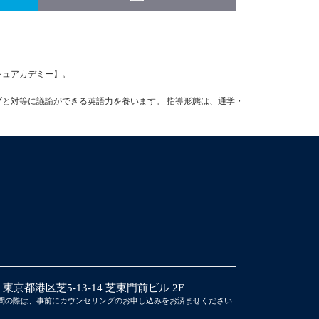
ッシュアカデミー】。
ブと対等に議論ができる英語力を養います。 指導形態は、通学・
14 東京都港区芝5-13-14 芝東門前ビル 2F
問の際は、事前にカウンセリングのお申し込みをお済ませください