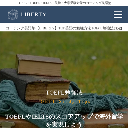
TOEIC・TOEFL・IELTS・英検・大学受験対策のコーチング英語塾
コーチング英語塾【LIBERTY】TOP
英語の勉強方法
TOEFL勉強法
TOEF
TOEFL勉強法
TOEFL Study Tips
TOEFLやIELTSのスコアアップで海外留学
を実現しよう