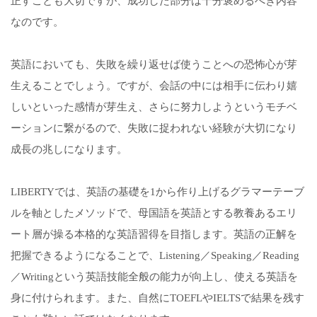
正すことも大切ですが、成功した部分は十分褒めるべき内容
なのです。
英語においても、失敗を繰り返せば使うことへの恐怖心が芽
生えることでしょう。ですが、会話の中には相手に伝わり嬉
しいといった感情が芽生え、さらに努力しようというモチベ
ーションに繋がるので、失敗に捉われない経験が大切になり
成長の兆しになります。
LIBERTYでは、英語の基礎を1から作り上げるグラマーテーブ
ルを軸としたメソッドで、母国語を英語とする教養あるエリ
ート層が操る本格的な英語習得を目指します。英語の正解を
把握できるようになることで、Listening／Speaking／Reading
／Writingという英語技能全般の能力が向上し、使える英語を
身に付けられます。また、自然にTOEFLやIELTSで結果を残す