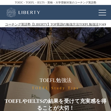
TOEIC・TOEFL・IELTS・英検・大学受験対策のコーチング英語塾
コーチング英語塾【LIBERTY】TOP
英語の勉強方法
TOEFL勉強法
TOEF
TOEFL勉強法
TOEFL Study Tips
TOEFLやIELTSの結果を受けて充実感を得
ることが大切！