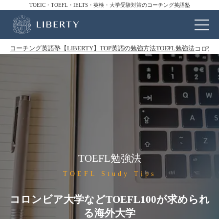
TOEIC・TOEFL・IELTS・英検・大学受験対策のコーチング英語塾
コーチング英語塾【LIBERTY】TOP
英語の勉強方法
TOEFL勉強法
コロンビ
TOEFL勉強法
TOEFL Study Tips
コロンビア大学などTOEFL100が求められ
る海外大学