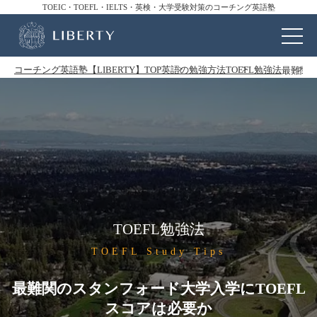
TOEIC・TOEFL・IELTS・英検・大学受験対策のコーチング英語塾
コーチング英語塾【LIBERTY】TOP
英語の勉強方法
TOEFL勉強法
最難関の
TOEFL勉強法
TOEFL Study Tips
最難関のスタンフォード大学入学にTOEFL
スコアは必要か