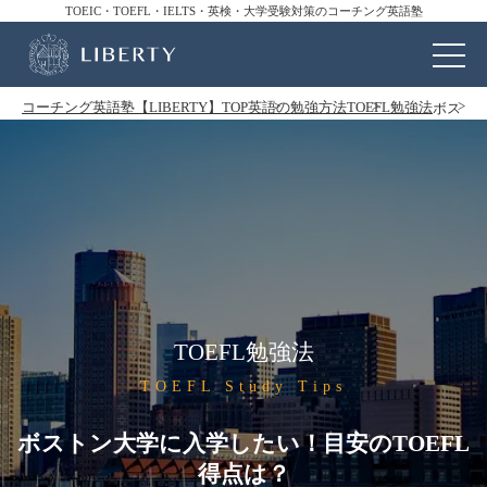
TOEIC・TOEFL・IELTS・英検・大学受験対策のコーチング英語塾
コーチング英語塾【LIBERTY】TOP
英語の勉強方法
TOEFL勉強法
ボストン
TOEFL勉強法
TOEFL Study Tips
ボストン大学に入学したい！目安のTOEFL
得点は？