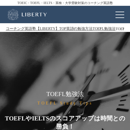
TOEIC・TOEFL・IELTS・英検・大学受験対策のコーチング英語塾
コーチング英語塾【LIBERTY】TOP
英語の勉強方法
TOEFL勉強法
TOEF
TOEFL勉強法
TOEFL Study Tips
TOEFLやIELTSのスコアアップは時間との
勝負！