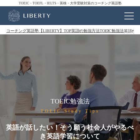
TOEIC・TOEFL・IELTS・英検・大学受験対策のコーチング英語塾
コーチング英語塾【LIBERTY】TOP
英語の勉強方法
TOEIC勉強法
英語が話
TOEIC勉強法
TOEIC Study Tips
英語が話したい！そう願う社会人がやるべ
き英語学習について