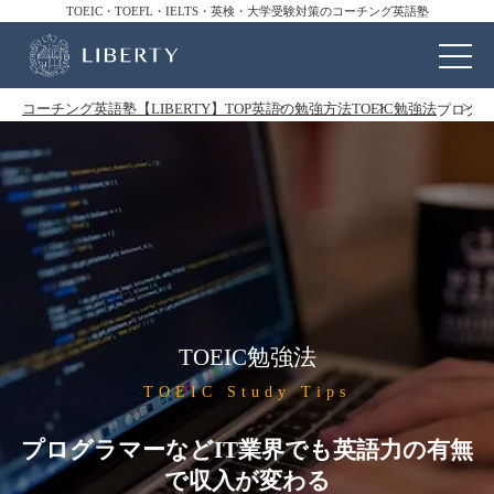
TOEIC・TOEFL・IELTS・英検・大学受験対策のコーチング英語塾
コーチング英語塾【LIBERTY】TOP
英語の勉強方法
TOEIC勉強法
プログラ
TOEIC勉強法
TOEIC Study Tips
プログラマーなどIT業界でも英語力の有無
で収入が変わる