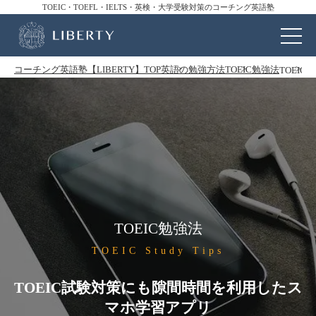
TOEIC・TOEFL・IELTS・英検・大学受験対策のコーチング英語塾
コーチング英語塾【LIBERTY】TOP
英語の勉強方法
TOEIC勉強法
TOEI
TOEIC勉強法
TOEIC Study Tips
TOEIC試験対策にも隙間時間を利用したス
マホ学習アプリ