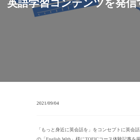
英語学習コンテンツを発信する「
2021/09/04
「もっと身近に英会話を」をコンセプトに英会話
の「English With」様にTOEICコース体験