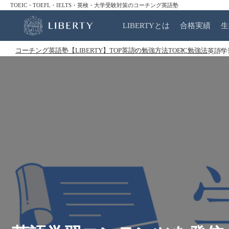
TOEIC・TOEFL・IELTS・英検・大学受験対策のコーチング英語塾
LIBERTYとは
合格実績
生
コーチング英語塾【LIBERTY】TOP
英語の勉強方法
TOEIC勉強法
英語学