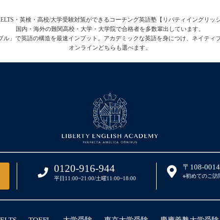
FL・IELTS・英検・高校/大学受験対策ができるコーチング英語塾【リバティイングリ
国内・海外の難関高校・大学・大学院で合格者を多数輩出しています。
テーブル」で英語の構造を最速インプット。アカデミックな英語を身につけ、ネイティ
オンラインどちらも選べます。
0120-916-944
〒108-00
※初めてのご訪
平日11:00~21:00/土曜11:00~18:00