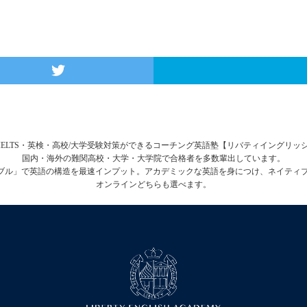
FL・IELTS・英検・高校/大学受験対策ができるコーチング英語塾【リバティイングリ
国内・海外の難関高校・大学・大学院で合格者を多数輩出しています。
テーブル」で英語の構造を最速インプット。アカデミックな英語を身につけ、ネイティ
オンラインどちらも選べます。