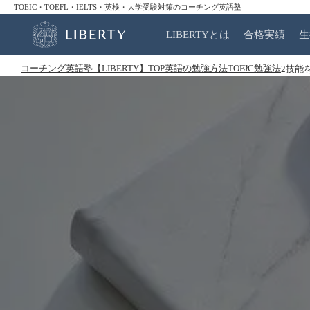
TOEIC・TOEFL・IELTS・英検・大学受験対策のコーチング英語塾
LIBERTYとは
合格実績
生
コーチング英語塾【LIBERTY】TOP
英語の勉強方法
TOEIC勉強法
2技能