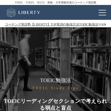
TOEIC・TOEFL・IELTS・英検・大学受験対策のコーチング英語塾
コーチング英語塾【LIBERTY】TOP
英語の勉強方法
TOEIC勉強法
TOEI
TOEIC勉強法
TOEIC Study Tips
TOEICリーディングセクションで考えられ
る弱点と盲点