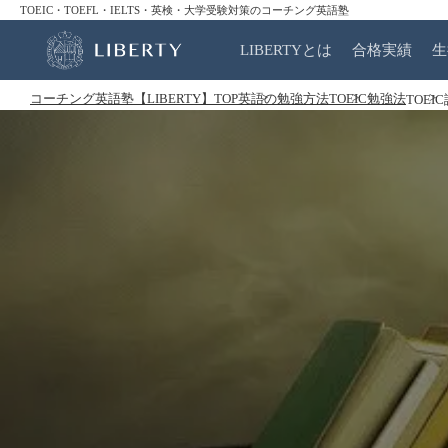
TOEIC・TOEFL・IELTS・英検・大学受験対策のコーチング英語塾
LIBERTYとは
合格実績
生
コーチング英語塾【LIBERTY】TOP
英語の勉強方法
TOEIC勉強法
TOE