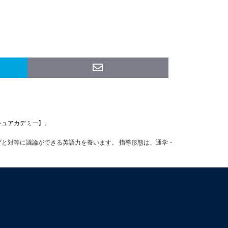
ッシュアカデミー】。
ブと対等に議論ができる英語力を養います。 指導形態は、通学・