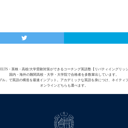
FL・IELTS・英検・高校/大学受験対策ができるコーチング英語塾【リバティイングリ
国内・海外の難関高校・大学・大学院で合格者を多数輩出しています。
テーブル」で英語の構造を最速インプット。アカデミックな英語を身につけ、ネイティ
オンラインどちらも選べます。