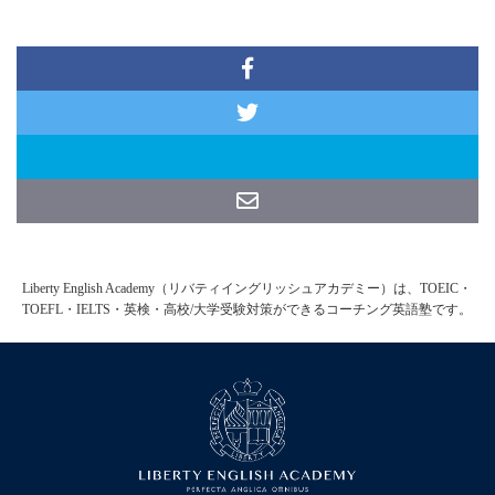
Liberty English Academy（リバティイングリッシュアカデミー）は、TOEIC・
TOEFL・IELTS・英検・高校/大学受験対策ができるコーチング英語塾です。