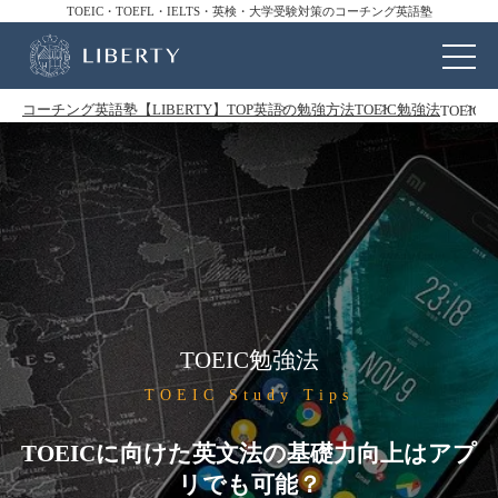
TOEIC・TOEFL・IELTS・英検・大学受験対策のコーチング英語塾
コーチング英語塾【LIBERTY】TOP
英語の勉強方法
TOEIC勉強法
TOEI
TOEIC勉強法
TOEIC Study Tips
TOEICに向けた英文法の基礎力向上はアプ
リでも可能？