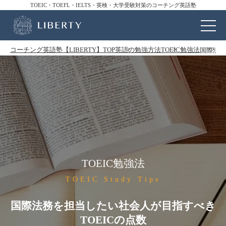
TOEIC・TOEFL・IELTS・英検・大学受験対策のコーチング英語塾
コーチング英語塾【LIBERTY】TOP
英語の勉強方法
TOEIC勉強法
国際法務
TOEIC勉強法
TOEIC Study Tips
国際法務を担当したい社会人が目指すべき
TOEICの点数