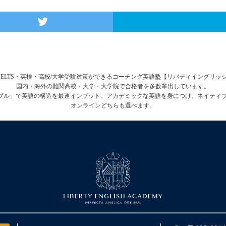
FL・IELTS・英検・高校/大学受験対策ができるコーチング英語塾【リバティイングリ
国内・海外の難関高校・大学・大学院で合格者を多数輩出しています。
テーブル」で英語の構造を最速インプット。アカデミックな英語を身につけ、ネイティ
オンラインどちらも選べます。