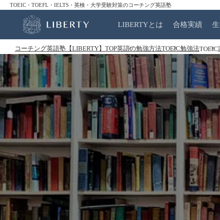
TOEIC・TOEFL・IELTS・英検・大学受験対策のコーチング英語塾
LIBERTYとは
合格実績
生
コーチング英語塾【LIBERTY】TOP
英語の勉強方法
TOEIC勉強法
TOE