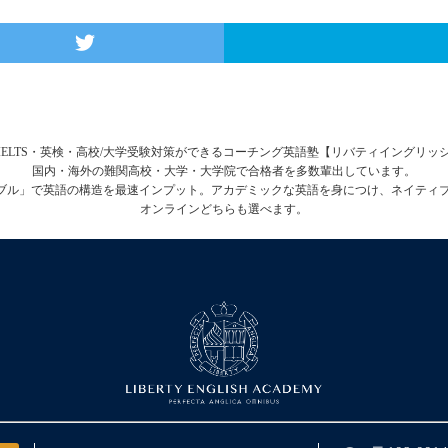
FL・IELTS・英検・高校/大学受験対策ができるコーチング英語塾【リバティイングリ
国内・海外の難関高校・大学・大学院で合格者を多数輩出しています。
テーブル」で英語の構造を最速インプット。アカデミックな英語を身につけ、ネイティ
オンラインどちらも選べます。