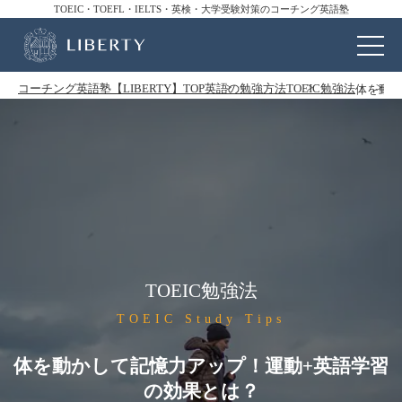
TOEIC・TOEFL・IELTS・英検・大学受験対策のコーチング英語塾
コーチング英語塾【LIBERTY】TOP
英語の勉強方法
TOEIC勉強法
体を動か
TOEIC勉強法
TOEIC Study Tips
体を動かして記憶力アップ！運動+英語学習
の効果とは？