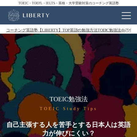
TOEIC・TOEFL・IELTS・英検・大学受験対策のコーチング英語塾
コーチング英語塾【LIBERTY】TOP
英語の勉強方法
TOEIC勉強法
自己主張
TOEIC勉強法
TOEIC Study Tips
自己主張する人を苦手とする日本人は英語
力が伸びにくい？