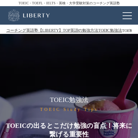
TOEIC・TOEFL・IELTS・英検・大学受験対策のコーチング英語塾
コーチング英語塾【LIBERTY】TOP
英語の勉強方法
TOEIC勉強法
TOEI
TOEIC勉強法
TOEIC Study Tips
TOEICの出るとこだけ勉強の盲点！将来に
繋げる重要性