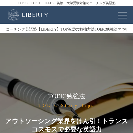
TOEIC・TOEFL・IELTS・英検・大学受験対策のコーチング英語塾
コーチング英語塾【LIBERTY】TOP
英語の勉強方法
TOEIC勉強法
アウトソ
TOEIC勉強法
TOEIC Study Tips
アウトソーシング業界をけん引！トランス
コスモスで必要な英語力