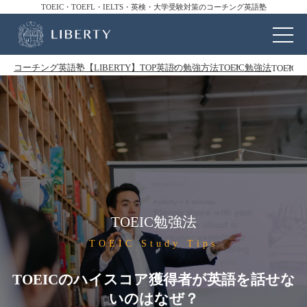
TOEIC・TOEFL・IELTS・英検・大学受験対策のコーチング英語塾
コーチング英語塾【LIBERTY】TOP
英語の勉強方法
TOEIC勉強法
TOEI
TOEIC勉強法
TOEIC Study Tips
TOEICのハイスコア獲得者が英語を話せな
いのはなぜ？