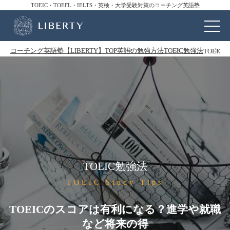
TOEIC・TOEFL・IELTS・英検・大学受験対策のコーチング英語塾
コーチング英語塾【LIBERTY】TOP
英語の勉強方法
TOEIC勉強法
TOEI
TOEIC勉強法
TOEIC Study Tips
TOEICのスコアは有利になる？進学や就職
など将来の得