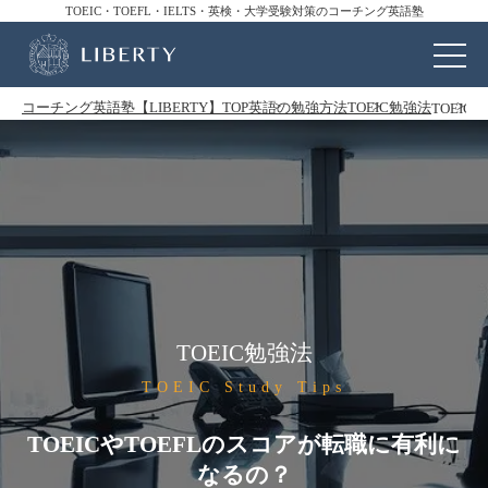
TOEIC・TOEFL・IELTS・英検・大学受験対策のコーチング英語塾
コーチング英語塾【LIBERTY】TOP
英語の勉強方法
TOEIC勉強法
TOEI
TOEIC勉強法
TOEIC Study Tips
TOEICやTOEFLのスコアが転職に有利に
なるの？