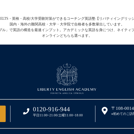
FL・IELTS・英検・高校/大学受験対策ができるコーチング英語塾【リバティイングリ
国内・海外の難関高校・大学・大学院で合格者を多数輩出しています。
テーブル」で英語の構造を最速インプット。アカデミックな英語を身につけ、ネイティ
オンラインどちらも選べます。
0120-916-944
〒108-00
※初めてのご訪
平日11:00~21:00/土曜11:00~18:00