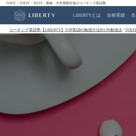
TOEIC・TOEFL・IELTS・英検・大学受験対策のコーチング英語塾
LIBERTYとは
合格実績
生
コーチング英語塾【LIBERTY】TOP
英語の勉強方法
IELTS勉強法
/
TOE