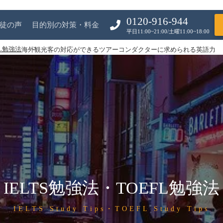
0120-916-944
徒の声
目的別の対策・料金
平日11:00~21:00/土曜11:00~18:00
FL勉強法
海外観光客の対応ができるツアーコンダクターに求められる英語力
IELTS勉強法・TOEFL勉強法
IELTS Study Tips・TOEFL Study Tips