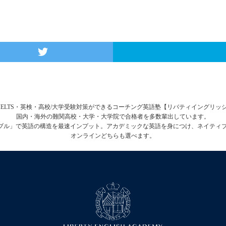
FL・IELTS・英検・高校/大学受験対策ができるコーチング英語塾【リバティイングリ
国内・海外の難関高校・大学・大学院で合格者を多数輩出しています。
テーブル」で英語の構造を最速インプット。アカデミックな英語を身につけ、ネイティ
オンラインどちらも選べます。