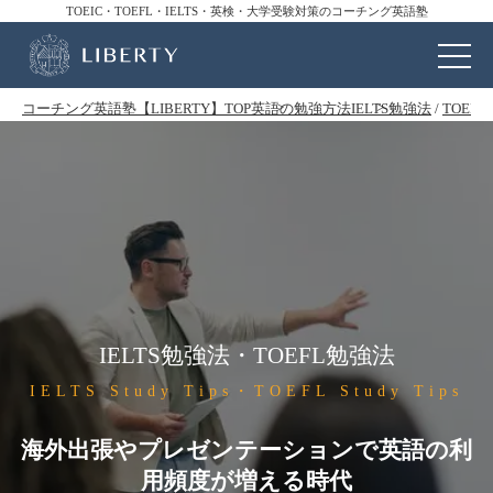
TOEIC・TOEFL・IELTS・英検・大学受験対策のコーチング英語塾
コーチング英語塾【LIBERTY】TOP
英語の勉強方法
IELTS勉強法
/
TOEF
IELTS勉強法・TOEFL勉強法
IELTS Study Tips・TOEFL Study Tips
海外出張やプレゼンテーションで英語の利
用頻度が増える時代