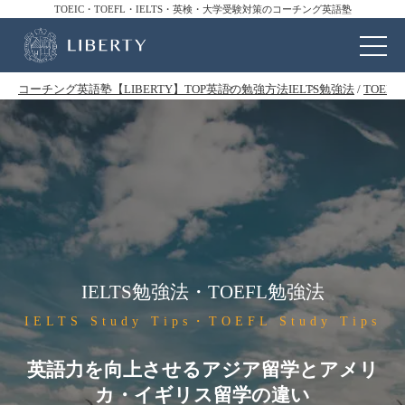
TOEIC・TOEFL・IELTS・英検・大学受験対策のコーチング英語塾
コーチング英語塾【LIBERTY】TOP
英語の勉強方法
IELTS勉強法
/
TOEF
IELTS勉強法・TOEFL勉強法
IELTS Study Tips・TOEFL Study Tips
英語力を向上させるアジア留学とアメリ
カ・イギリス留学の違い