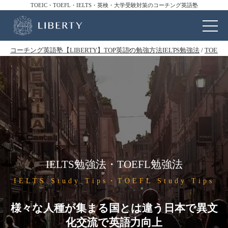
TOEIC・TOEFL・IELTS・英検・大学受験対策のコーチング英語塾
コーチング英語塾【LIBERTY】TOP
英語の勉強方法
IELTS勉強法
/
TOEF
IELTS勉強法・TOEFL勉強法
IELTS Study Tips・TOEFL Study Tips
様々な人種が集まる国とは違う日本で異文
化交流で英語力向上