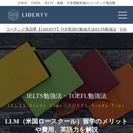
TOEIC・TOEFL・IELTS・英検・大学受験対策のコーチング英語塾
コーチング英語塾【LIBERTY】TOP
英語の勉強方法
IELTS勉強法
/
TOEF
IELTS勉強法・TOEFL勉強法
IELTS Study Tips・TOEFL Study Tips
LLM（米国ロースクール）留学のメリット
や費用、英語力を解説