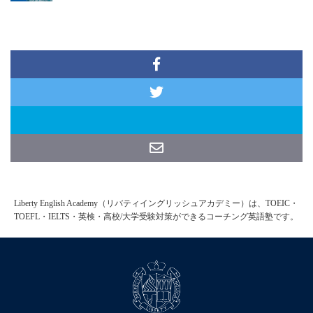
Liberty English Academy（リバティイングリッシュアカデミー）は、TOEIC・
TOEFL・IELTS・英検・高校/大学受験対策ができるコーチング英語塾です。