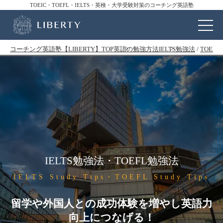
TOEIC・TOEFL・IELTS・英検・大学受験対策のコーチング英語塾
コーチング英語塾【LIBERTY】TOP
英語の勉強方法
IELTS勉強法
/
TOEF
IELTS勉強法・TOEFL勉強法
IELTS Study Tips・TOEFL Study Tips
留学や外国人との成功体験を増やし英語力
向上につなげる！