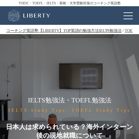
TOEIC・TOEFL・IELTS・英検・大学受験対策のコーチング英語塾
コーチング英語塾【LIBERTY】TOP
英語の勉強方法
IELTS勉強法
/
TOEF
IELTS勉強法・TOEFL勉強法
IELTS Study Tips・TOEFL Study Tips
日本人は求められている？海外インターン
後の現地就職について