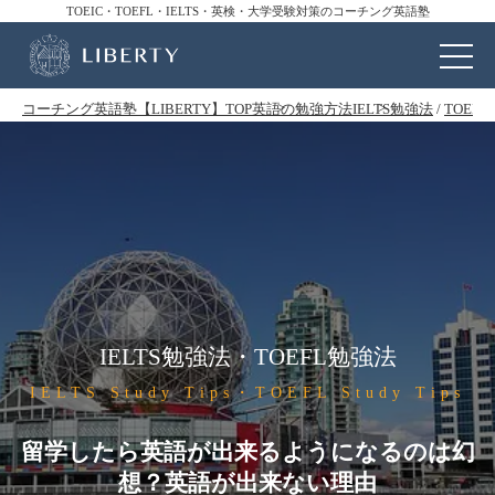
TOEIC・TOEFL・IELTS・英検・大学受験対策のコーチング英語塾
コーチング英語塾【LIBERTY】TOP
英語の勉強方法
IELTS勉強法
/
TOEF
IELTS勉強法・TOEFL勉強法
IELTS Study Tips・TOEFL Study Tips
留学したら英語が出来るようになるのは幻
想？英語が出来ない理由