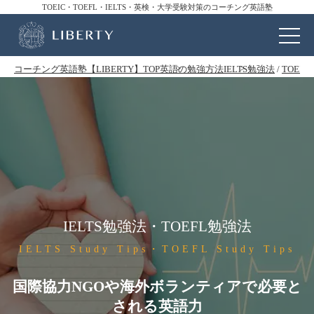
TOEIC・TOEFL・IELTS・英検・大学受験対策のコーチング英語塾
コーチング英語塾【LIBERTY】TOP
英語の勉強方法
IELTS勉強法
/
TOEF
IELTS勉強法・TOEFL勉強法
IELTS Study Tips・TOEFL Study Tips
国際協力NGOや海外ボランティアで必要と
される英語力