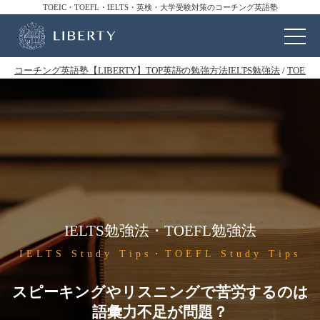
TOEIC・TOEFL・IELTS・英検・大学受験対策のコーチング英語塾
コーチング英語塾【LIBERTY】TOP
英語の勉強方法
IELTS勉強法
/
TOEF
IELTS勉強法・TOEFL勉強法
IELTS Study Tips・TOEFL Study Tips
スピーキングやリスニングで苦労するのは
語彙力不足が問題？