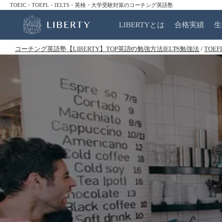
TOEIC・TOEFL・IELTS・英検・大学受験対策のコーチング英語塾
LIBERTYとは
合格実績
生
コーチング英語塾【LIBERTY】TOP
英語の勉強方法
IELTS勉強法
/
TOE