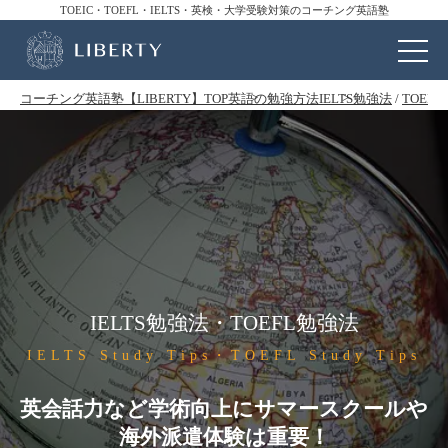
TOEIC・TOEFL・IELTS・英検・大学受験対策のコーチング英語塾
コーチング英語塾【LIBERTY】TOP
英語の勉強方法
IELTS勉強法
/
TOEF
IELTS勉強法・TOEFL勉強法
IELTS Study Tips・TOEFL Study Tips
英会話力など学術向上にサマースクールや
海外派遣体験は重要！