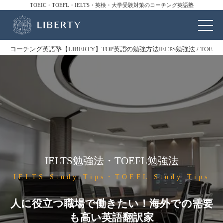
TOEIC・TOEFL・IELTS・英検・大学受験対策のコーチング英語塾
コーチング英語塾【LIBERTY】TOP
英語の勉強方法
IELTS勉強法
/
TOEF
IELTS勉強法・TOEFL勉強法
IELTS Study Tips・TOEFL Study Tips
人に役立つ職場で働きたい！海外での需要
も高い英語翻訳家