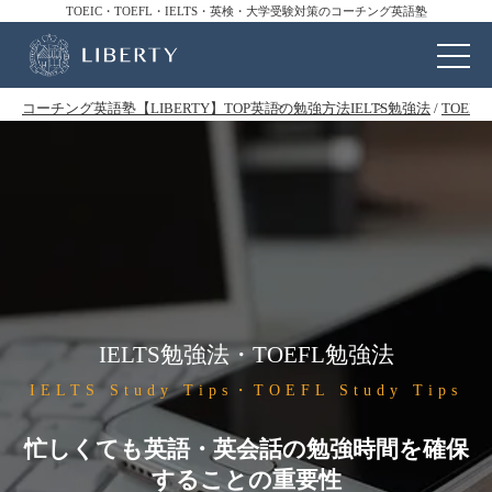
TOEIC・TOEFL・IELTS・英検・大学受験対策のコーチング英語塾
コーチング英語塾【LIBERTY】TOP
英語の勉強方法
IELTS勉強法
/
TOEF
IELTS勉強法・TOEFL勉強法
IELTS Study Tips・TOEFL Study Tips
忙しくても英語・英会話の勉強時間を確保
することの重要性