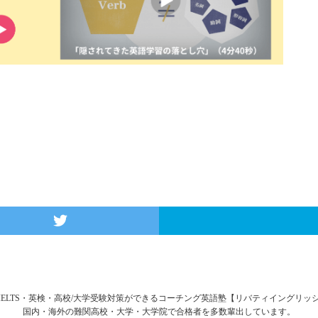
FL・IELTS・英検・高校/大学受験対策ができるコーチング英語塾【リバティイングリ
国内・海外の難関高校・大学・大学院で合格者を多数輩出しています。