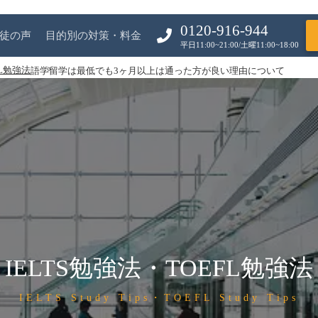
0120-916-944
徒の声
目的別の対策・料金
平日11:00~21:00/土曜11:00~18:00
FL勉強法
語学留学は最低でも3ヶ月以上は通った方が良い理由について
IELTS勉強法・TOEFL勉強法
IELTS Study Tips・TOEFL Study Tips