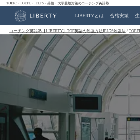
TOEIC・TOEFL・IELTS・英検・大学受験対策のコーチング英語塾
LIBERTYとは
合格実績
生
コーチング英語塾【LIBERTY】TOP
英語の勉強方法
IELTS勉強法
/
TOE