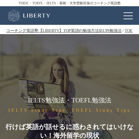
TOEIC・TOEFL・IELTS・英検・大学受験対策のコーチング英語塾
コーチング英語塾【LIBERTY】TOP
英語の勉強方法
IELTS勉強法
/
TOEF
IELTS勉強法・TOEFL勉強法
IELTS Study Tips・TOEFL Study Tips
行けば英語が話せるに惑わされてはいけな
い！海外留学の現状