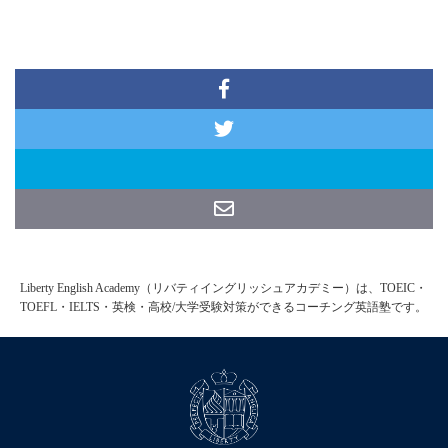
Liberty English Academy（リバティイングリッシュアカデミー）は、TOEIC・
TOEFL・IELTS・英検・高校/大学受験対策ができるコーチング英語塾です。