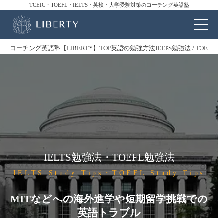
TOEIC・TOEFL・IELTS・英検・大学受験対策のコーチング英語塾
コーチング英語塾【LIBERTY】TOP
英語の勉強方法
IELTS勉強法
/
TOEF
IELTS勉強法・TOEFL勉強法
IELTS Study Tips・TOEFL Study Tips
MITなどへの海外進学や短期留学挑戦での
英語トラブル