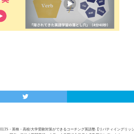
FL・IELTS・英検・高校/大学受験対策ができるコーチング英語塾【リバティイングリ