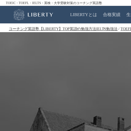
TOEIC・TOEFL・IELTS・英検・大学受験対策のコーチング英語塾
LIBERTYとは
合格実績
生
コーチング英語塾【LIBERTY】TOP
英語の勉強方法
IELTS勉強法
/
TOE