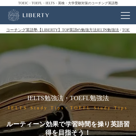
TOEIC・TOEFL・IELTS・英検・大学受験対策のコーチング英語塾
コーチング英語塾【LIBERTY】TOP
英語の勉強方法
IELTS勉強法
/
TOEF
IELTS勉強法・TOEFL勉強法
IELTS Study Tips・TOEFL Study Tips
ルーティーン効果で学習時間を操り英語習
得を目指そう！