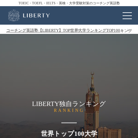
TOEIC・TOEFL・IELTS・英検・大学受験対策のコーチング英語塾
コーチング英語塾【LIBERTY】TOP
世界大学ランキングTOP100
キング・ア
LIBERTY独自ランキング
RANKING
世界トップ100大学