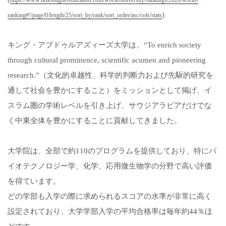
https://www.timeshighereducation.com/world-university-rankings/2020/world-
)
ranking#!/page/0/length/25/sort_by/rank/sort_order/asc/cols/stats
キング・アブドゥルアズィーズ大学は、“To enrich society
through cultural prominence, scientific acumen and pioneering
research.”（文化的卓越性、科学的判断力および先駆的研究を
通して社会を豊かにすること）をミッションとして掲げ、イ
スラム圏の学術レベルを引き上げ、サウジアラビアだけでな
く中東全体を豊かにすることに貢献してきました。
大学院は、全部で約110のプログラムを提供しており、特にバ
イオテクノロジー学、化学、応用微生物学の分野で高い評価
を得ています。
どの学部も入学の際に求められるスコアの水準が非常に高く
設定されており、大学学部入学の平均合格率は毎年約44％ほ