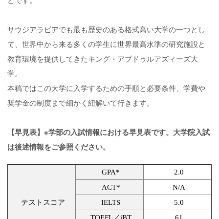
どです。
サウジアラビアでも最も歴史のある格式高い大学の一つとし
て、世界中から来る多くの学生に世界最高水準の研究施設と
教育環境を提供してきたキング・アブドゥルアズィーズ大
学。
本稿ではこの大学に入学するための手順と必要条件、学費や
奨学金の制度まで細かく紐解いて行きます。
【早見表】※学部の入試情報における早見表です。大学院入試
は後述情報をご参照ください。
GPA*
2.0
ACT*
N/A
テストスコア
IELTS
5.0
TOEFL／iBT
61