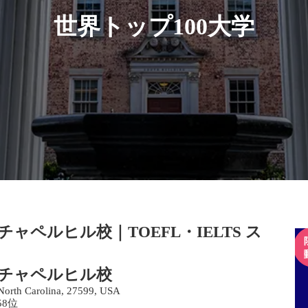
世界トップ100大学
ペルヒル校｜TOEFL・IELTS ス
チャペルヒル校
 North Carolina, 27599, USA
58位