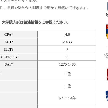
ナ大学チャペルヒル校。
件、学費や奨学金の制度まで細かく紐解いて行きます。
。大学院入試は後述情報をご参照ください。
GPA*
4.6
ACT*
29-33
IELTS
7
TOEFL／iBT
90
SAT*
1270-1480
*
33位
56位
$ 49,994年